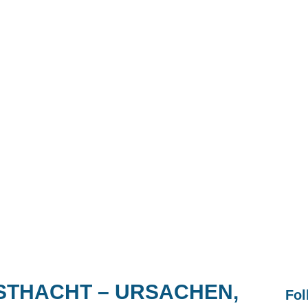
THACHT – URSACHEN,
Fol