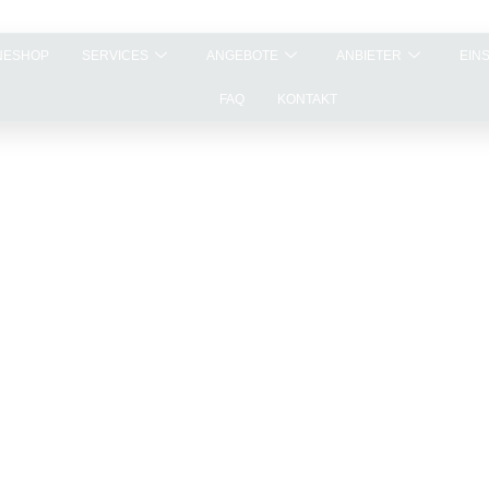
NESHOP
SERVICES
ANGEBOTE
ANBIETER
EIN
FAQ
KONTAKT
ht –