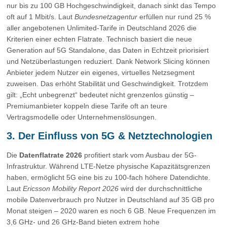
nur bis zu 100 GB Hochgeschwindigkeit, danach sinkt das Tempo
oft auf 1 Mbit/s. Laut
Bundesnetzagentur
erfüllen nur rund 25 %
aller angebotenen Unlimited-Tarife in Deutschland 2026 die
Kriterien einer echten Flatrate. Technisch basiert die neue
Generation auf 5G Standalone, das Daten in Echtzeit priorisiert
und Netzüberlastungen reduziert. Dank Network Slicing können
Anbieter jedem Nutzer ein eigenes, virtuelles Netzsegment
zuweisen. Das erhöht Stabilität und Geschwindigkeit. Trotzdem
gilt: „Echt unbegrenzt“ bedeutet nicht grenzenlos günstig –
Premiumanbieter koppeln diese Tarife oft an teure
Vertragsmodelle oder Unternehmenslösungen.
3. Der Einfluss von 5G & Netztechnologien
Die
Datenflatrate 2026
profitiert stark vom Ausbau der 5G-
Infrastruktur. Während LTE-Netze physische Kapazitätsgrenzen
haben, ermöglicht 5G eine bis zu 100-fach höhere Datendichte.
Laut
Ericsson Mobility Report 2026
wird der durchschnittliche
mobile Datenverbrauch pro Nutzer in Deutschland auf 35 GB pro
Monat steigen – 2020 waren es noch 6 GB. Neue Frequenzen im
3,6 GHz- und 26 GHz-Band bieten extrem hohe