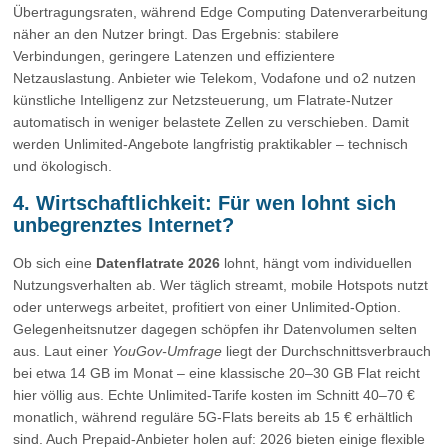
Übertragungsraten, während Edge Computing Datenverarbeitung
näher an den Nutzer bringt. Das Ergebnis: stabilere
Verbindungen, geringere Latenzen und effizientere
Netzauslastung. Anbieter wie Telekom, Vodafone und o2 nutzen
künstliche Intelligenz zur Netzsteuerung, um Flatrate-Nutzer
automatisch in weniger belastete Zellen zu verschieben. Damit
werden Unlimited-Angebote langfristig praktikabler – technisch
und ökologisch.
4. Wirtschaftlichkeit: Für wen lohnt sich
unbegrenztes Internet?
Ob sich eine
Datenflatrate 2026
lohnt, hängt vom individuellen
Nutzungsverhalten ab. Wer täglich streamt, mobile Hotspots nutzt
oder unterwegs arbeitet, profitiert von einer Unlimited-Option.
Gelegenheitsnutzer dagegen schöpfen ihr Datenvolumen selten
aus. Laut einer
YouGov-Umfrage
liegt der Durchschnittsverbrauch
bei etwa 14 GB im Monat – eine klassische 20–30 GB Flat reicht
hier völlig aus. Echte Unlimited-Tarife kosten im Schnitt 40–70 €
monatlich, während reguläre 5G-Flats bereits ab 15 € erhältlich
sind. Auch Prepaid-Anbieter holen auf: 2026 bieten einige flexible