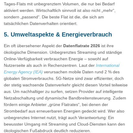
Tages-Flats mit unbegrenztem Volumen, die nur bei Bedarf
aktiviert werden. Wirtschaftlich sinnvoll ist also nicht „mehr“,
sondern „passend“. Die beste Flat ist die, die sich am
tatsächlichen Datenverhalten orientiert.
5. Umweltaspekte & Energieverbrauch
Ein oft übersehener Aspekt der
Datenflatrate 2026
ist ihre
ökologische Dimension. Unbegrenztes Streaming und ständige
Online-Verfügbarkeit verbrauchen Energie – sowohl auf
Nutzerseite als auch in Rechenzentren. Laut der
International
Energy Agency (IEA)
verursachen mobile Daten rund 2 % des
globalen Stromverbrauchs. 5G-Netze sind zwar effizienter, doch
der stetig wachsende Datenverkehr gleicht diesen Vorteil teilweise
aus. Um nachhaltiger zu surfen, setzen Provider auf intelligente
Netzabschaltung und dynamische Bandbreitensteuerung. Zudem
fördern einige Anbieter „grüne Flatrates“, bei denen der
Strombedarf aus erneuerbaren Energien gedeckt wird. Wer also
unbegrenztes Internet nutzt, trägt auch Verantwortung: Ein
bewusster Umgang mit Streaming und Cloud-Diensten kann den
ökologischen Fußabdruck deutlich reduzieren.