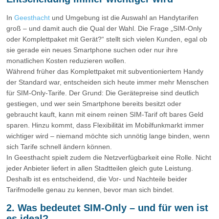
In
Geesthacht
und Umgebung ist die Auswahl an Handytarifen
groß – und damit auch die Qual der Wahl. Die Frage „SIM-Only
oder Komplettpaket mit Gerät?“ stellt sich vielen Kunden, egal ob
sie gerade ein neues Smartphone suchen oder nur ihre
monatlichen Kosten reduzieren wollen.
Während früher das Komplettpaket mit subventioniertem Handy
der Standard war, entscheiden sich heute immer mehr Menschen
für SIM-Only-Tarife. Der Grund: Die Gerätepreise sind deutlich
gestiegen, und wer sein Smartphone bereits besitzt oder
gebraucht kauft, kann mit einem reinen SIM-Tarif oft bares Geld
sparen. Hinzu kommt, dass Flexibilität im Mobilfunkmarkt immer
wichtiger wird – niemand möchte sich unnötig lange binden, wenn
sich Tarife schnell ändern können.
In Geesthacht spielt zudem die Netzverfügbarkeit eine Rolle. Nicht
jeder Anbieter liefert in allen Stadtteilen gleich gute Leistung.
Deshalb ist es entscheidend, die Vor- und Nachteile beider
Tarifmodelle genau zu kennen, bevor man sich bindet.
2. Was bedeutet SIM-Only – und für wen ist
es ideal?