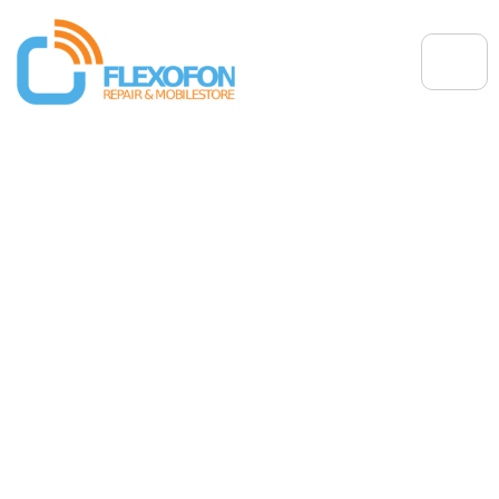
Der perfekte Tarif für
Geesthacht: SIM-Only vs.
Komplettpaket – Was lohnt
sich?