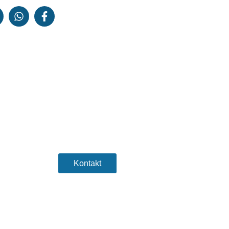
Sind Sie bereit, Ihr
Unternehmen auf die
nächste Stufe zu heben?
Kontakt