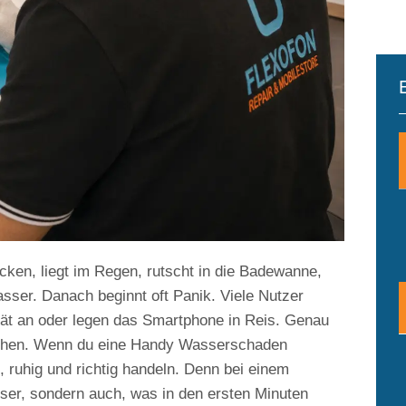
ken, liegt im Regen, rutscht in die Badewanne,
sser. Danach beginnt oft Panik. Viele Nutzer
rät an oder legen das Smartphone in Reis. Genau
chen. Wenn du eine Handy Wasserschaden
, ruhig und richtig handeln. Denn bei einem
ser, sondern auch, was in den ersten Minuten