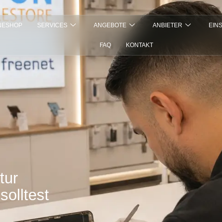
NESHOP
SERVICES
ANGEBOTE
ANBIETER
EIN
FAQ
KONTAKT
tur
solltest