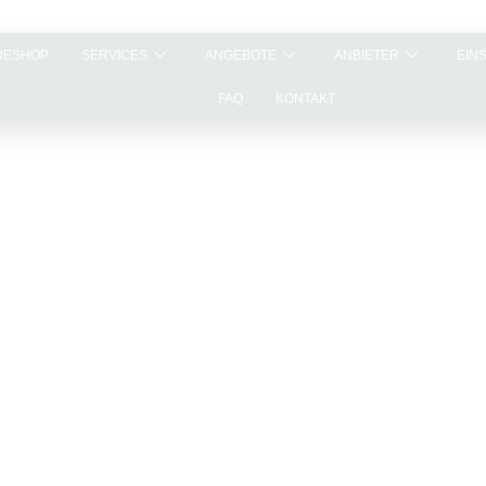
NESHOP
SERVICES
ANGEBOTE
ANBIETER
EIN
FAQ
KONTAKT
umst du