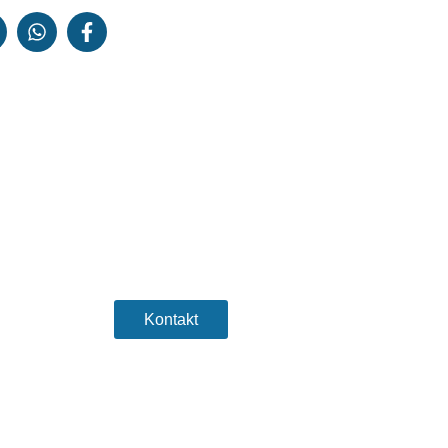
Sind Sie bereit, Ihr
Unternehmen auf die
nächste Stufe zu heben?
Kontakt