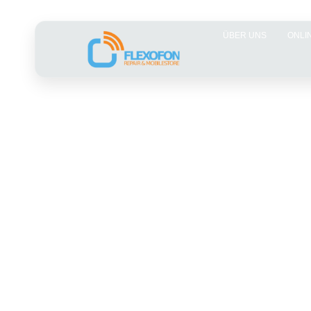
ÜBER UNS
ONLI
Digitaler Frühjahrsputz: So rä
Smartphone & PC sicher auf